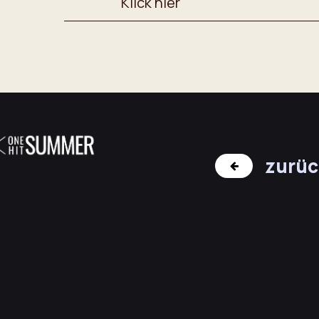
Klick hier
zurüc