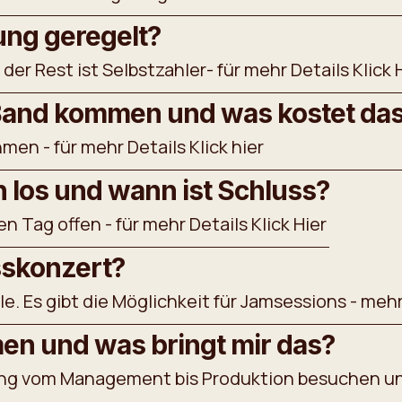
ung geregelt?
der Rest ist Selbstzahler- für mehr Details Klick 
Band kommen und was kostet da
en - für mehr Details Klick hier
h los und wann ist Schluss?
en Tag offen - für mehr Details Klick Hier
sskonzert?
e. Es gibt die Möglichkeit für Jamsessions - mehr 
en und was bringt mir das?
hrung vom Management bis Produktion besuchen un