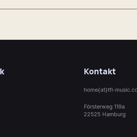
k
Kontakt
home{at}tfl-music.c
Försterweg 119a
22525 Hamburg