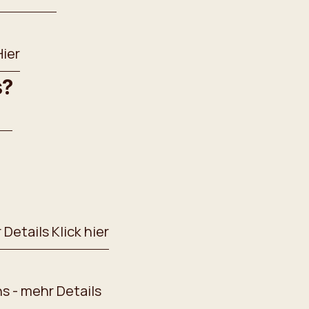
Hier
s?
Details Klick hier
s - mehr Details