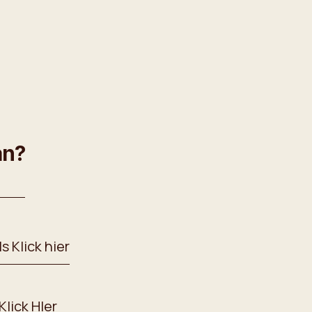
an?
 Klick hier
Klick HIer